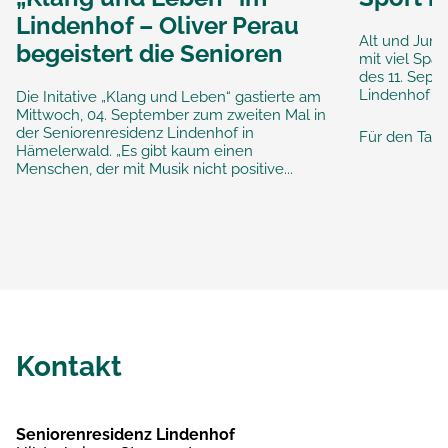
Lindenhof – Oliver Perau
Alt und Jun
begeistert die Senioren
mit viel Spaß
des 11. Sept
Lindenhof z
Die Initative „Klang und Leben“ gastierte am
Mittwoch, 04. September zum zweiten Mal in
der Seniorenresidenz Lindenhof in
Für den Tag h
Hämelerwald. „Es gibt kaum einen
Menschen, der mit Musik nicht positive...
Kontakt
Seniorenresidenz Lindenhof