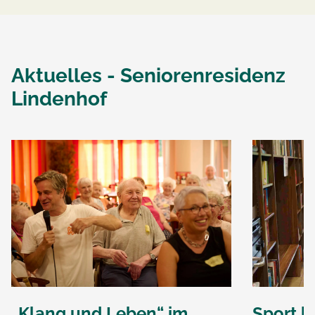
Aktuelles -
Seniorenresidenz
Lindenhof
„Klang und Leben“ im
Sport k