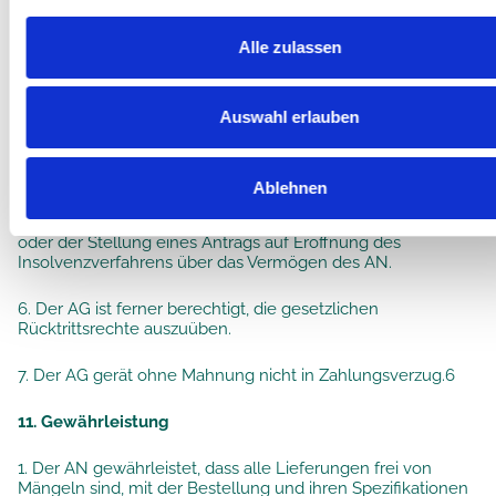
gesetzlichen Bestimmungen.
Alle zulassen
4. Die Annahme einer verspäteten Lieferung durch den AG
enthält keinen Verzicht auf Ersatzansprüche.
Auswahl erlauben
5. Der AG ist berechtigt, vom Vertrag ganz oder teilweise
zurückzutreten, sofern ein wichtiger Grund vorliegt. Ein
wichtiger Grund liegt vor im Falle von Naturkatastrophen,
Ein- und Ausfuhrbeschränkungen, Streik, Aussperrung oder
Ablehnen
anderen Betriebsstörungen, sowohl beim AG als auch beim
AN; ferner im Falle der Zahlungseinstellung des AN und /
oder der Stellung eines Antrags auf Eröffnung des
Insolvenzverfahrens über das Vermögen des AN.
6. Der AG ist ferner berechtigt, die gesetzlichen
Rücktrittsrechte auszuüben.
7. Der AG gerät ohne Mahnung nicht in Zahlungsverzug.6
11. Gewährleistung
1. Der AN gewährleistet, dass alle Lieferungen frei von
Mängeln sind, mit der Bestellung und ihren Spezifikationen