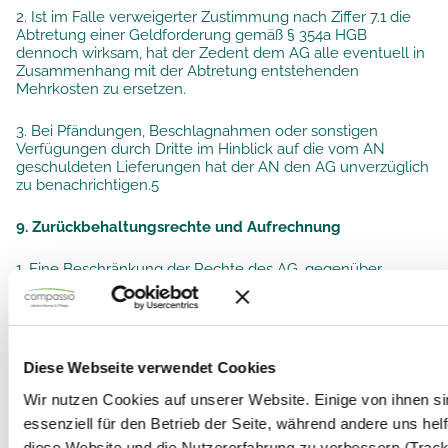
2. Ist im Falle verweigerter Zustimmung nach Ziffer 7.1 die
Abtretung einer Geldforderung gemäß § 354a HGB
dennoch wirksam, hat der Zedent dem AG alle eventuell in
Zusammenhang mit der Abtretung entstehenden
Mehrkosten zu ersetzen.
3. Bei Pfändungen, Beschlagnahmen oder sonstigen
Verfügungen durch Dritte im Hinblick auf die vom AN
geschuldeten Lieferungen hat der AN den AG unverzüglich
zu benachrichtigen.5
9. Zurückbehaltungsrechte und Aufrechnung
1. Eine Beschränkung der Rechte des AG, gegenüber
Ansprüchen des AN ein Zurückbehaltungsrecht geltend zu
machen oder mit Ansprüchen gegen den Vertragspartner
aufzurechnen, ist unwirksam.
2. Forderungen des AG stehen dem AN als
Diese Webseite verwendet Cookies
Gesamtgläubiger zu.
Wir nutzen Cookies auf unserer Website. Einige von ihnen s
essenziell für den Betrieb der Seite, während andere uns hel
3. Der AG kann seine Forderungen gegen Forderungen des
AN verrechnen/aufrechnen.
diese Website und die Nutzererfahrung zu verbessern (Track