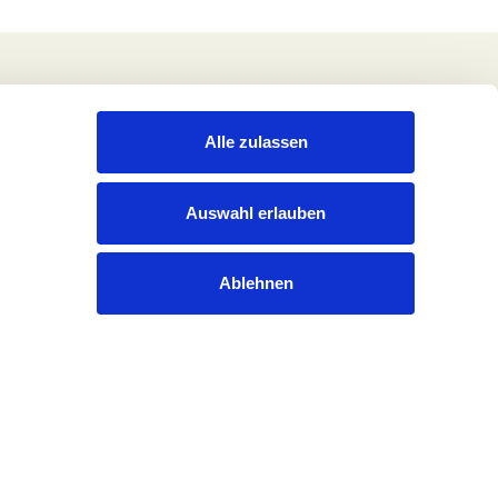
Alle zulassen
Auswahl erlauben
Ablehnen
Rechtliches
Datenschutzerklärung
Impressum
Cookies
Pressekontakt
Kontakt
Gender-Hinweis
Lieferkettengesetz/Einkaufsbedingungen