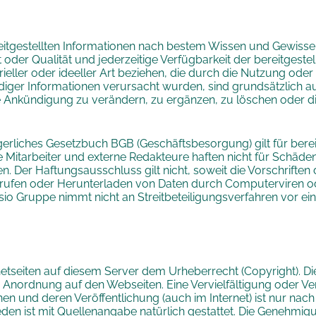
eitgestellten Informationen nach bestem Wissen und Gewissen
eit oder Qualität und jederzeitige Verfügbarkeit der bereitge
eller oder ideeller Art beziehen, die durch die Nutzung ode
diger Informationen verursacht wurden, sind grundsätzlich au
nkündigung zu verändern, zu ergänzen, zu löschen oder die
rliches Gesetzbuch BGB (Geschäftsbesorgung) gilt für berei
Mitarbeiter und externe Redakteure haften nicht für Schäden
. Der Haftungsausschluss gilt nicht, soweit die Vorschriften
ufrufen oder Herunterladen von Daten durch Computerviren od
sio Gruppe nimmt nicht an Streitbeteiligungsverfahren vor e
netseiten auf diesem Server dem Urheberrecht (Copyright). Dies 
n Anordnung auf den Webseiten. Eine Vervielfältigung oder Ve
en und deren Veröffentlichung (auch im Internet) ist nur na
en ist mit Quellenangabe natürlich gestattet. Die Genehmigu