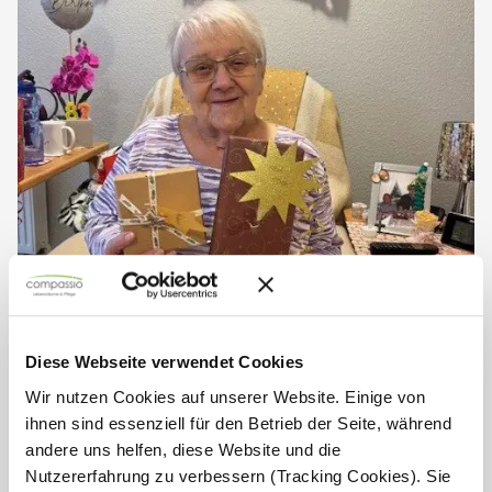
Wunschbaum der Herzen – ein
voller Erfolg
Diese Webseite verwendet Cookies
Wir nutzen Cookies auf unserer Website. Einige von
Am 08.01.26 wurden im Seniorendomizil Haus Antonius die
ihnen sind essenziell für den Betrieb der Seite, während
Geschenke unserer Wunschbaumaktion verteilt. Strahlende
Gesichter, leuchtende Augen und große Freude machten
andere uns helfen, diese Website und die
diesen Tag zu etwas ganz Besonderem. Unsere...
Nutzererfahrung zu verbessern (Tracking Cookies). Sie