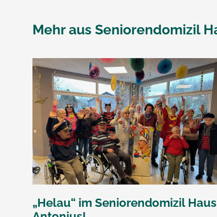
Mehr aus
Seniorendomizil H
„Helau“ im Seniorendomizil Haus
Antonius!