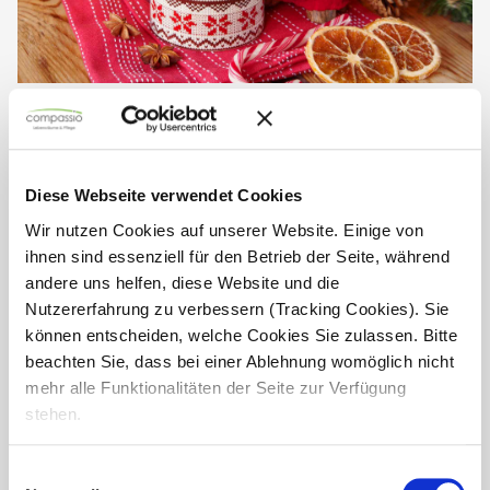
Herzliche Einladung zum
Weihnachtsmarkt im Haus Sankt
Augustin
Diese Webseite verwendet Cookies
Wir nutzen Cookies auf unserer Website. Einige von
Liebe Bewohnerinnen, liebe Angehörige und Freundinnen,
wir laden Sie herzlich zu unserem Weihnachtsmarkt ein!
ihnen sind essenziell für den Betrieb der Seite, während
Termin: 07. Dezember 2024 ab 14:30 Uhr Freuen Sie sich auf
andere uns helfen, diese Website und die
eine festliche Stimmung, weihnachtliche...
Nutzererfahrung zu verbessern (Tracking Cookies). Sie
können entscheiden, welche Cookies Sie zulassen. Bitte
beachten Sie, dass bei einer Ablehnung womöglich nicht
mehr alle Funktionalitäten der Seite zur Verfügung
stehen.
Einwilligungsauswahl