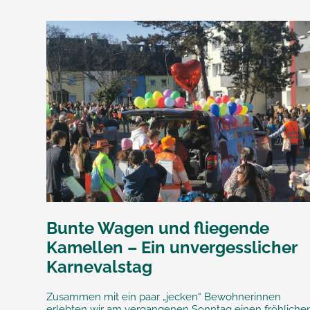
Bunte Wagen und fliegende
Kamellen – Ein unvergesslicher
Karnevalstag
Zusammen mit ein paar „jecken“ Bewohnerinnen
erlebten wir am vergangenen Sonntag einen fröhliche