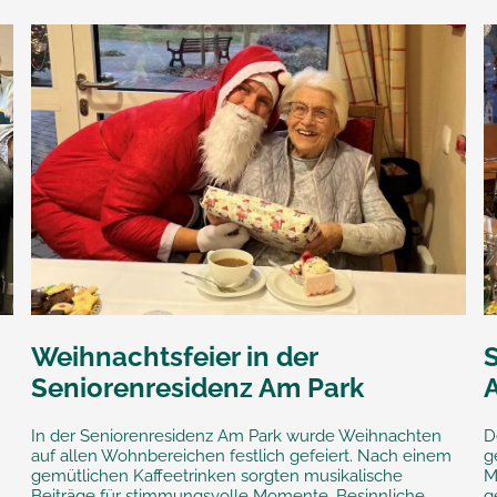
Weihnachtsfeier in der
S
Seniorenresidenz Am Park
In der Seniorenresidenz Am Park wurde Weihnachten
D
auf allen Wohnbereichen festlich gefeiert. Nach einem
g
gemütlichen Kaffeetrinken sorgten musikalische
M
Beiträge für stimmungsvolle Momente. Besinnliche
g