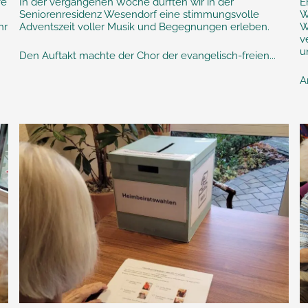
fe
In der vergangenen Woche durften wir in der
E
Seniorenresidenz Wesendorf eine stimmungsvolle
W
hr
Adventszeit voller Musik und Begegnungen erleben.
W
v
u
Den Auftakt machte der Chor der evangelisch-freien...
A