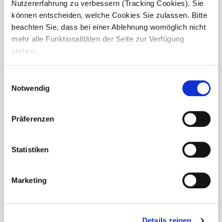
Nutzererfahrung zu verbessern (Tracking Cookies). Sie
können entscheiden, welche Cookies Sie zulassen. Bitte
beachten Sie, dass bei einer Ablehnung womöglich nicht
mehr alle Funktionalitäten der Seite zur Verfügung
stehen.
Einwilligungsauswahl
Jahresrückblick in der
Notwendig
Seniorenresidenz Am Park
Präferenzen
In der Seniorenresidenz Wesendorf haben wir gemeinsam
auf das vergangene Jahr zurückgeblickt. Am Vormittag lud
eine Fotopräsentation dazu ein, schöne Erinnerungen noch
Statistiken
einmal aufleben zu lassen –...
Marketing
Details zeigen