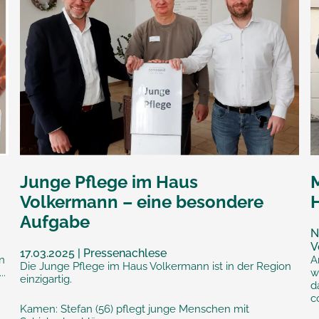
Junge Pflege im Haus
Volkermann – eine besondere
Aufgabe
N
V
17.03.2025 | Pressenachlese
n
A
Die Junge Pflege im Haus Volkermann ist in der Region
..
w
einzigartig.
d
c
Kamen: Stefan (56) pflegt junge Menschen mit