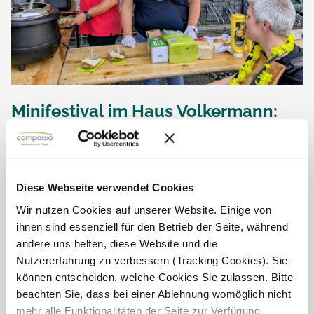
Minifestival im Haus Volkermann:
Urlaubsstimmung für Jung und Alt
Unter dem Motto „Urlaubswoche“ fand im Haus Volkermann
in Kamen ein fröhliches Minifestival statt – organisiert für die
Junge Pflege ebenso wie für die Seniorenpflege. Bei
Diese Webseite verwendet Cookies
strahlendem Sonnenschein, sommerlicher...
Wir nutzen Cookies auf unserer Website. Einige von
ihnen sind essenziell für den Betrieb der Seite, während
andere uns helfen, diese Website und die
Nutzererfahrung zu verbessern (Tracking Cookies). Sie
können entscheiden, welche Cookies Sie zulassen. Bitte
beachten Sie, dass bei einer Ablehnung womöglich nicht
mehr alle Funktionalitäten der Seite zur Verfügung