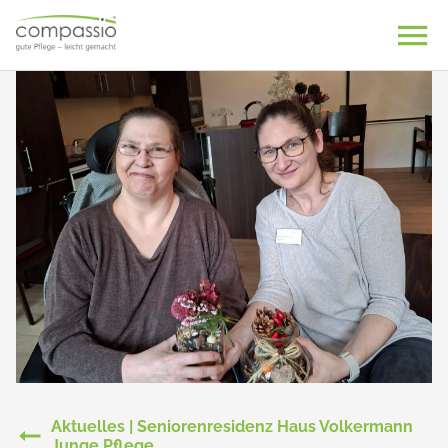
Skip
to
content
Aktuelles | Seniorenresidenz Haus Volkermann
Junge Pflege