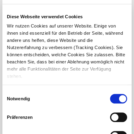
Diese Webseite verwendet Cookies
Wir nutzen Cookies auf unserer Website. Einige von
ihnen sind essenziell für den Betrieb der Seite, während
andere uns helfen, diese Website und die
Nutzererfahrung zu verbessern (Tracking Cookies). Sie
Minifestival im Haus Volkermann:
können entscheiden, welche Cookies Sie zulassen. Bitte
Urlaubsstimmung für Jung und Alt
beachten Sie, dass bei einer Ablehnung womöglich nicht
mehr alle Funktionalitäten der Seite zur Verfügung
Unter dem Motto „Urlaubswoche“ fand im Haus Volkermann
stehen.
in Kamen ein fröhliches Minifestival statt – organisiert für die
Junge Pflege ebenso wie für die Seniorenpflege. Bei
strahlendem Sonnenschein, sommerlicher...
Einwilligungsauswahl
Notwendig
Präferenzen