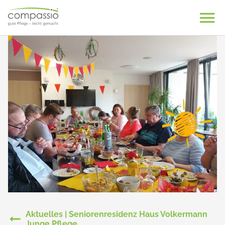
Skip
to
content
Aktuelles | Seniorenresidenz Haus Volkermann
Junge Pflege