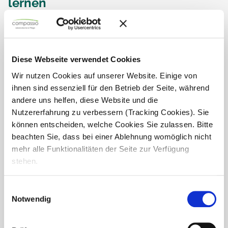
lernen
Weiterentwicklung gehört bei compassio ganz
selbstverständlich dazu. Deshalb bietet unser
Fortbildungsprogramm jedes Jahr eine große Auswahl
an praxisnahen Schulungen und Weiterbildungen für
Diese Webseite verwendet Cookies
unterschiedliche Berufsgruppen.
Wir nutzen Cookies auf unserer Website. Einige von
Von Humor & Demenz, Aromapflege oder Bewegung
ihnen sind essenziell für den Betrieb der Seite, während
trotz(t)...
andere uns helfen, diese Website und die
Nutzererfahrung zu verbessern (Tracking Cookies). Sie
können entscheiden, welche Cookies Sie zulassen. Bitte
beachten Sie, dass bei einer Ablehnung womöglich nicht
mehr alle Funktionalitäten der Seite zur Verfügung
stehen.
Einwilligungsauswahl
Notwendig