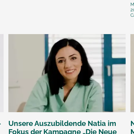
M
2
C
–
Unsere Auszubildende Natia im
Fokus der Kampagne „Die Neue
M