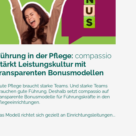
Führung in der Pflege:
compassio
tärkt Leistungskultur mit
transparenten Bonusmodellen
ute Pflege braucht starke Teams. Und starke Teams
rauchen gute Führung. Deshalb setzt compassio auf
ransparente Bonusmodelle für Führungskräfte in den
flegeeinrichtungen.
as Modell richtet sich gezielt an Einrichtungsleitungen...