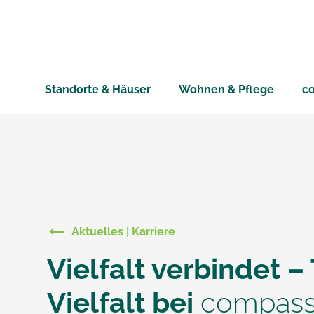
Skip
to
content
Standorte & Häuser
Wohnen & Pflege
co
Dauerpfle
Ratgeber
Intensivpf
Vision & M
Unterneh
Wohnen & Pflege
compassio Qualität
Außerklinische
Über compassio
Aktuelles
Kurzzeitpf
Was kostet
Intensivp
compassio
Karriere
Tagespfle
G-WEG
Intensivpf
Geprüfte Q
Presse – V
Intensivpflege
Zur Übersicht
Zur Übersicht
Zur Übersicht
Zur Übersicht
Betreutes
Intensivpf
Unser Ma
Junge Pfl
Intensivpf
Daten & F
Zur Übersicht
compassio 
Intensivpf
Nachhaltig
Pressekon
Aktuelles | Karriere
Vielfalt verbindet –
Vielfalt bei
compass