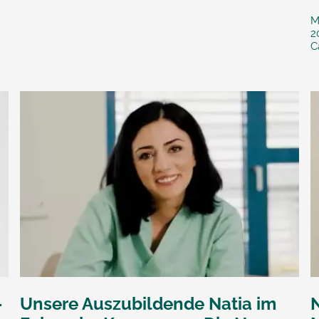
M
2
C
–
Unsere Auszubildende Natia im