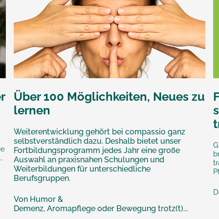
r
Über 100 Möglichkeiten, Neues zu
lernen
s
Weiterentwicklung gehört bei compassio ganz
selbstverständlich dazu. Deshalb bietet unser
G
ie
Fortbildungsprogramm jedes Jahr eine große
b
.
Auswahl an praxisnahen Schulungen und
t
Weiterbildungen für unterschiedliche
P
Berufsgruppen.
D
Von Humor &
Demenz, Aromapflege oder Bewegung trotz(t)...