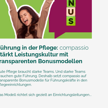
Führung in der Pflege:
compassio
tärkt Leistungskultur mit
transparenten Bonusmodellen
ute Pflege braucht starke Teams. Und starke Teams
rauchen gute Führung. Deshalb setzt compassio auf
ransparente Bonusmodelle für Führungskräfte in den
flegeeinrichtungen.
as Modell richtet sich gezielt an Einrichtungsleitungen...