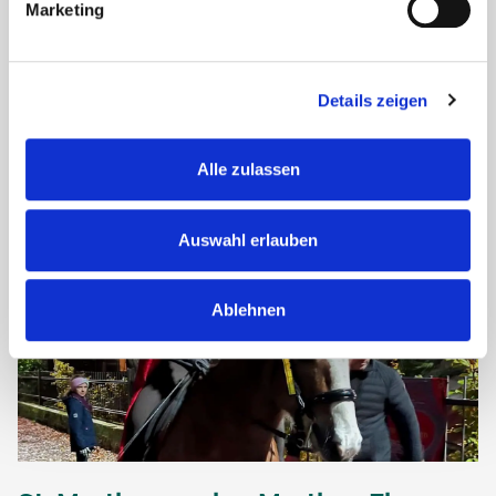
Marketing
Am Samstag, den 7. Dezember, wurde das Adventscafé der
Stadt Freinsheim in unserem hauseigenen Restaurant im
Haus Nikolas gefeiert. Die Veranstaltung war ein voller
Erfolg und brachte rund 60...
Details zeigen
Alle zulassen
Auswahl erlauben
Ablehnen