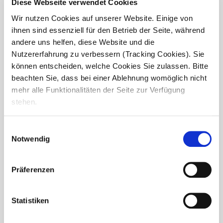
Diese Webseite verwendet Cookies
Wir nutzen Cookies auf unserer Website. Einige von
ihnen sind essenziell für den Betrieb der Seite, während
andere uns helfen, diese Website und die
Nutzererfahrung zu verbessern (Tracking Cookies). Sie
können entscheiden, welche Cookies Sie zulassen. Bitte
beachten Sie, dass bei einer Ablehnung womöglich nicht
mehr alle Funktionalitäten der Seite zur Verfügung
stehen.
Einwilligungsauswahl
Notwendig
Frühlingsfest im Haus Nikolas in
Präferenzen
Freinsheim
Mit dem Frühling zog im Seniorendomizil Haus Nikolas in
Statistiken
Freinsheim nicht nur die Sonne ein, sondern auch eine
besondere Stimmung voller Leichtigkeit und Freude. Beim