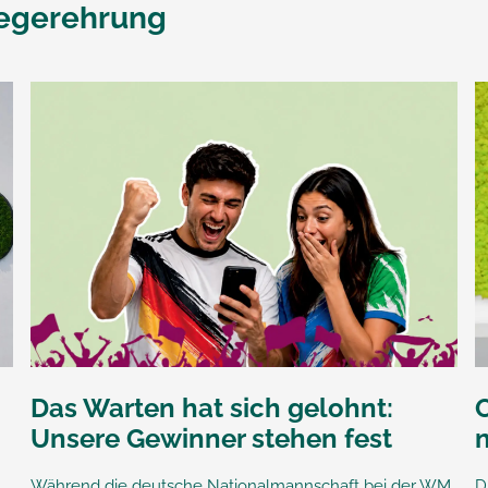
iegerehrung
Das Warten hat sich gelohnt:
O
Unsere Gewinner stehen fest
Während die deutsche Nationalmannschaft bei der WM
D