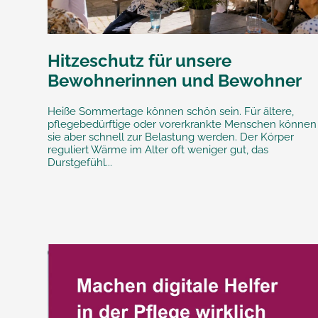
Hitzeschutz für unsere
Bewohnerinnen und Bewohner
Heiße Sommertage können schön sein. Für ältere,
pflegebedürftige oder vorerkrankte Menschen können
sie aber schnell zur Belastung werden. Der Körper
reguliert Wärme im Alter oft weniger gut, das
Durstgefühl...