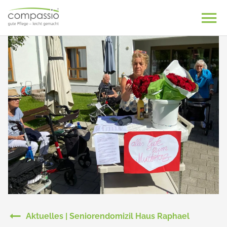
Skip
to
content
Aktuelles | Seniorendomizil Haus Raphael