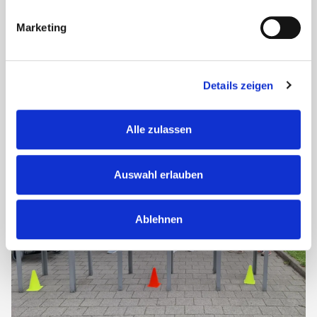
Bei sommerlichen Temperaturen feierten die
Bewohnerinnen und Bewohner des Hauses Raphael ein
Marketing
fröhliches Sommerfest im Garten.
Für die musikalische Unterhaltung sorgte Herr Gärtner mit
bekannten...
Details zeigen
Alle zulassen
Auswahl erlauben
Ablehnen