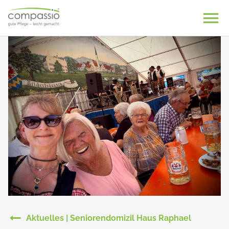
Skip
to
content
Aktuelles | Seniorendomizil Haus Raphael