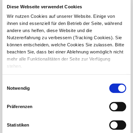
Diese Webseite verwendet Cookies
Wir nutzen Cookies auf unserer Website. Einige von
ihnen sind essenziell für den Betrieb der Seite, während
andere uns helfen, diese Website und die
Nutzererfahrung zu verbessern (Tracking Cookies). Sie
können entscheiden, welche Cookies Sie zulassen. Bitte
beachten Sie, dass bei einer Ablehnung womöglich nicht
Frohes neues Jahr aus dem Haus
mehr alle Funktionalitäten der Seite zur Verfügung
Antonius
stehen.
Auch unsere Bewohnerinnen und Bewohner des
Einwilligungsauswahl
Seniorendomizils Haus Antonius wünschen allen ein
Notwendig
gesundes, glückliches neues Jahr voller schöner Momente.
Zum Jahresbeginn gab es eine besonders...
Präferenzen
Statistiken