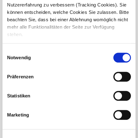
Nutzererfahrung zu verbessern (Tracking Cookies). Sie
können entscheiden, welche Cookies Sie zulassen. Bitte
beachten Sie, dass bei einer Ablehnung womöglich nicht
mehr alle Funktionalitäten der Seite zur Verfügung
stehen.
Einwilligungsauswahl
Notwendig
Präferenzen
Sommerfest
Am 29.06.2024 feierten wir in Linnich, Am Mühlenteich,
Statistiken
unser Sommerfest. Zahlreiche Aussteller boten eine
Vielzahl an verschiedenen Artikeln an, und PANUBA
begeisterte erneut unsere Gäste. Besonders erfreuten sich
Marketing
die...