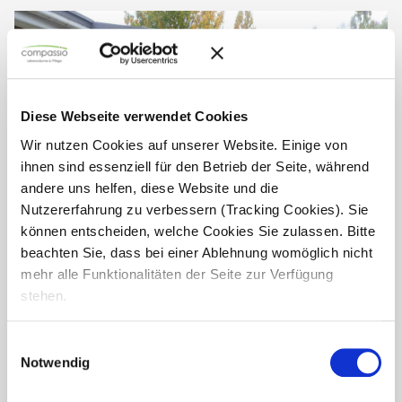
Diese Webseite verwendet Cookies
Wir nutzen Cookies auf unserer Website. Einige von
ihnen sind essenziell für den Betrieb der Seite, während
andere uns helfen, diese Website und die
Nutzererfahrung zu verbessern (Tracking Cookies). Sie
können entscheiden, welche Cookies Sie zulassen. Bitte
beachten Sie, dass bei einer Ablehnung womöglich nicht
mehr alle Funktionalitäten der Seite zur Verfügung
Oktoberfest im Haus Nikolas
stehen.
Das Oktoberfest gibt es nicht nur in München, auch im Haus
Einwilligungsauswahl
Nikolas in der Pfalz hat es Tradition. Blau-weiß hingen
Notwendig
Girlanden unter der Decke, auch die Tischdekoration war
in...