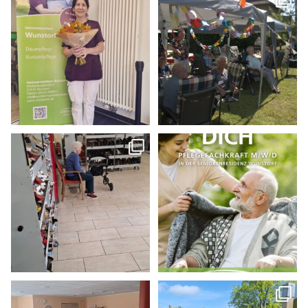
Urodnich zum 5 jährigen
...
Samstag, 20.06.2026 in
...
12
0
12
0
Am 09.06.2026 durften wir
die Schuh-Residenz bei
...
6
0
7
0
Mit viel Rhythmus und Musik
Bei wunderschönem Wetter
war unsere
...
wurde unser Garten von
...