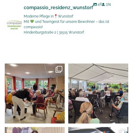
48
374
compassio_residenz_wunstorf
Moderne Pflege in
Wunstorf
Mit
und Teamgeist für unsere Bewohner – das ist
compassio!
Hindenburgstraße 2 | 31515 Wunstorf
Schon am 12.05.2026 war er
Bei schönen Wetter am
endlich da: der
...
26.06.2026 fand unser
...
7
0
4
0
Heute dürfen wir Frau Ala
Doppelt festlich ging es am