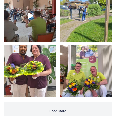
32
0
8
0
Heute gratulieren wir Frau
2026 ist für viele ein
Mazanga und Herrn
...
besonderes Jahr. Auch für
...
14
0
19
0
Load More