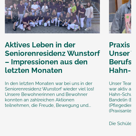
Aktives Leben in der
Praxis 
Seniorenresidenz Wunstorf
Unser T
– Impressionen aus den
Berufsm
letzten Monaten
Hahn-S
In den letzten Monaten war bei uns in der
Unser Team 
Seniorenresidenz Wunstorf wieder viel los!
war aktiv au
Unsere Bewohnerinnen und Bewohner
Hahn-Schule 
konnten an zahlreichen Aktionen
Bandelin (Ei
teilnehmen, die Freude, Bewegung und...
(Pflegediens
(Praxisanleit
Die Schüleri