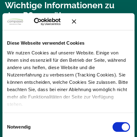
Wichtige Informationen zu
den Pflegesätzen
Die Kosten für einen Pflegeplatz in unseren Wohnanlagen
setzen sich aus mehreren Bestandteilen zusammen: den
Diese Webseite verwendet Cookies
Pflegekosten, den Kosten für Unterkunft und Verpflegung
sowie den Investitionskosten.
Wir nutzen Cookies auf unserer Website. Einige von
ihnen sind essenziell für den Betrieb der Seite, während
Die Höhe der Pflegesätze wird jährlich in Zusammenarbeit
andere uns helfen, diese Website und die
mit den Pflegekassen neu verhandelt und angepasst, um
Nutzererfahrung zu verbessern (Tracking Cookies). Sie
eine hochwertige und bedarfsgerechte Versorgung
sicherzustellen. Je nach Pflegegrad übernimmt die private
können entscheiden, welche Cookies Sie zulassen. Bitte
Pflegepflichtversicherung oder die Pflegekasse einen
beachten Sie, dass bei einer Ablehnung womöglich nicht
festgelegten Anteil der Pflegekosten. Der verbleibende
mehr alle Funktionalitäten der Seite zur Verfügung
Eigenanteil wird von den Pflegebedürftigen selbst gezahlt
und umfasst die Ausgaben für Unterkunft, Verpflegung und
stehen.
notwendige Investitionen in die Wohnanlagen.
Einwilligungsauswahl
Notwendig
Erfahren Sie mehr darüber, wie die Pflegesätze in
unseren modernen Einrichtungen gestaltet sind