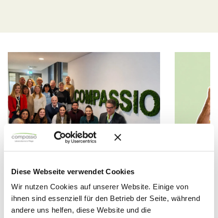
Welcome Leadership Days
Das War
Diese Webseite verwendet Cookies
bei
compassio
gelohnt
Wir nutzen Cookies auf unserer Website. Einige von
stehen 
ihnen sind essenziell für den Betrieb der Seite, während
Zum vierten Mal fanden unsere Welcome
andere uns helfen, diese Website und die
Leadership Days statt – und auch dieses Mal