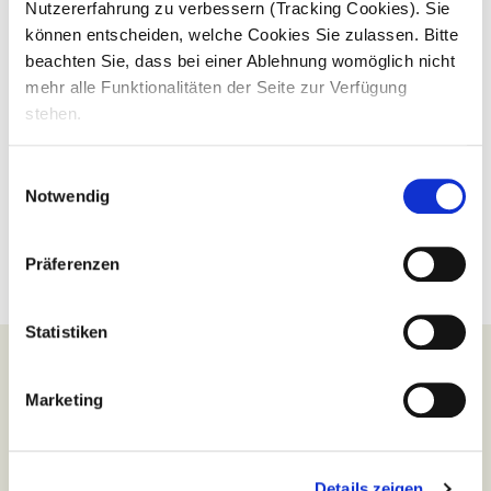
Während die
Nutzererfahrung zu verbessern (Tracking Cookies). Sie
war es wieder eine besondere Gelegenheit,
bei der WM f
neue Führungskräfte willkommen zu heißen,
können entscheiden, welche Cookies Sie zulassen. Bitte
musste, wur
Verbindungen zu...
beachten Sie, dass bei einer Ablehnung womöglich nicht
Schluss mitg
Tippspiel ist
mehr alle Funktionalitäten der Seite zur Verfügung
stehen.
Einwilligungsauswahl
Notwendig
Präferenzen
Statistiken
Marketing
Details zeigen