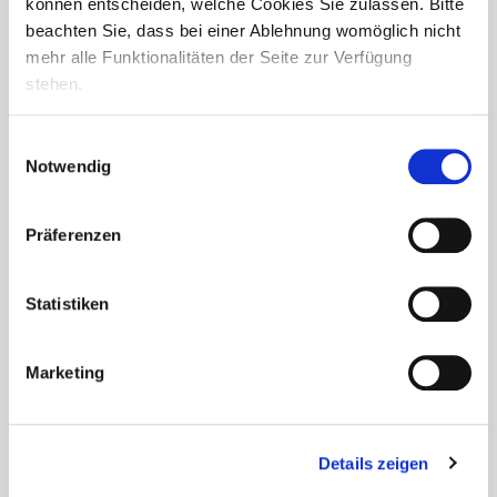
können entscheiden, welche Cookies Sie zulassen. Bitte
Am 01.08.2025 durften wir im Seniorendomizil Haus
Benedikt 9 neue Auszubildende begrüßen. Viele von ihnen
beachten Sie, dass bei einer Ablehnung womöglich nicht
sind bereits als Pflegehelfer:innen Teil unseres Teams, und
mehr alle Funktionalitäten der Seite zur Verfügung
wir freuen uns sehr,...
stehen.
Einwilligungsauswahl
Notwendig
Präferenzen
Statistiken
Marketing
Details zeigen
Sommerfest mit Musik, Grillgenuss