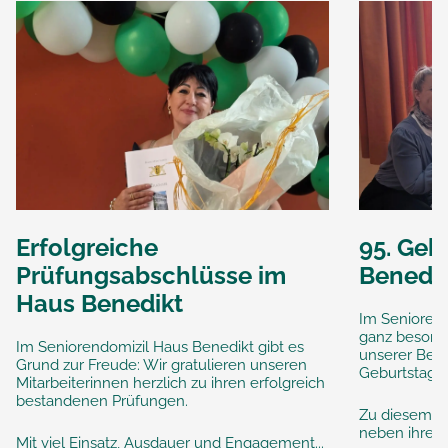
Erfolgreiche
95. Geb
Prüfungsabschlüsse im
Benedi
Haus Benedikt
Im Seniorend
ganz besonde
Im Seniorendomizil Haus Benedikt gibt es
unserer Bewo
Grund zur Freude: Wir gratulieren unseren
Geburtstag 
Mitarbeiterinnen herzlich zu ihren erfolgreich
bestandenen Prüfungen.
Zu diesem sc
neben ihren..
Mit viel Einsatz, Ausdauer und Engagement...