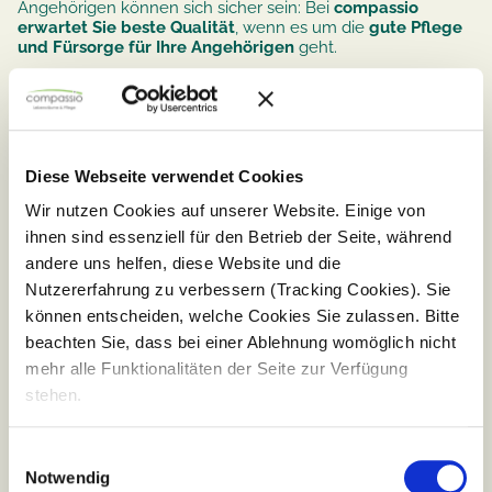
Angehörigen können sich sicher sein: Bei
compassio
erwartet Sie beste Qualität
, wenn es um die
gute Pflege
und Fürsorge für Ihre Angehörigen
geht.
Caring wird bei uns großgeschrieben
Diese Webseite verwendet Cookies
Wir nutzen Cookies auf unserer Website. Einige von
ihnen sind essenziell für den Betrieb der Seite, während
Umfangreiches Angebot für Menschen mit und ohne
Unterstützungsbedarf
andere uns helfen, diese Website und die
Nutzererfahrung zu verbessern (Tracking Cookies). Sie
können entscheiden, welche Cookies Sie zulassen. Bitte
Unsere Stärke: Kompetenz in der Demenzpflege
beachten Sie, dass bei einer Ablehnung womöglich nicht
mehr alle Funktionalitäten der Seite zur Verfügung
stehen.
Höchste Standards für Ihre Sicherheit
Einwilligungsauswahl
Notwendig