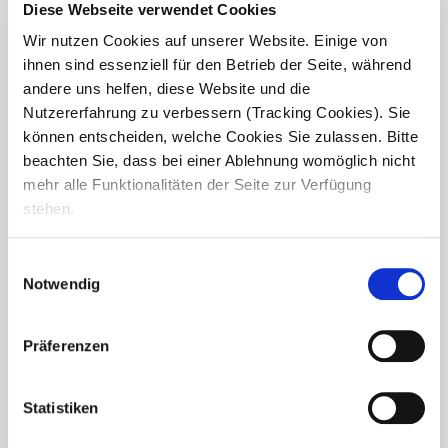
köstliche Ergebnisse, die die Bewohnerinnen und
Diese Webseite verwendet Cookies
Bewohner gemeinsam genießen können. Es ist eine
Gelegenheit, sich in gemütlicher...
Wir nutzen Cookies auf unserer Website. Einige von
ihnen sind essenziell für den Betrieb der Seite, während
andere uns helfen, diese Website und die
Nutzererfahrung zu verbessern (Tracking Cookies). Sie
können entscheiden, welche Cookies Sie zulassen. Bitte
beachten Sie, dass bei einer Ablehnung womöglich nicht
mehr alle Funktionalitäten der Seite zur Verfügung
stehen.
Einwilligungsauswahl
Notwendig
Präferenzen
Statistiken
Sponsoring: Neue Trikots für
Fußball-Nachwuchstalente