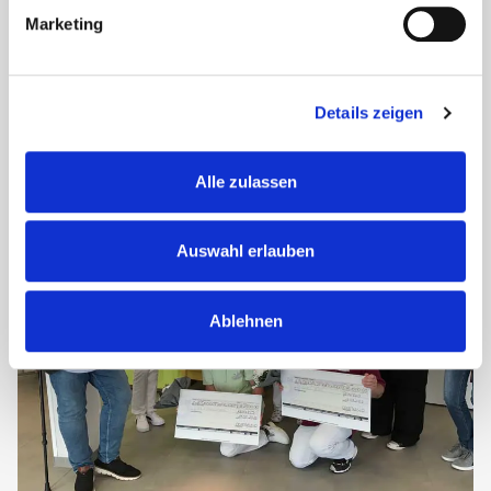
Marketing
Perfekt gekleidet für die Fußballsaison! Das
Seniorenzentrum Haus Bolande hat die
Fußballjugendmannschaft des SV Preussen Reinfeld mit
neuen Trikots ausgestattet. Durch dieses Sponsoring wird
Details zeigen
der Verein dabei unterstützt, Jungen...
Alle zulassen
Auswahl erlauben
Ablehnen