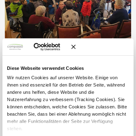
Adventssingen mit dem St. Notker
Kindergarten im Haus Marienthal
Diese Webseite verwendet Cookies
Das Haus Marienthal wurde in der Adventszeit von
Wir nutzen Cookies auf unserer Website. Einige von
festlichen Klängen erfüllt. Der St. Notker Kindergarten
ihnen sind essenziell für den Betrieb der Seite, während
besuchte unsere Einrichtung und brachte mit einem
andere uns helfen, diese Website und die
stimmungsvollen Adventssingen die Vorfreude auf
Weihnachten zu...
Nutzererfahrung zu verbessern (Tracking Cookies). Sie
können entscheiden, welche Cookies Sie zulassen. Bitte
beachten Sie, dass bei einer Ablehnung womöglich nicht
mehr alle Funktionalitäten der Seite zur Verfügung
stehen.