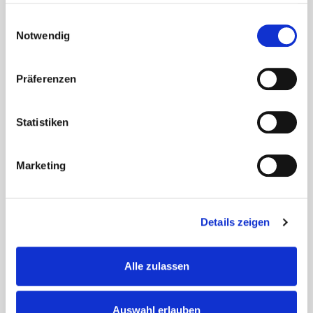
Einwilligungsauswahl
Notwendig
Präferenzen
Statistiken
Marketing
Besinnliche Weihnachtsfeier im
Seniorendomizil Haus Marienthal
Details zeigen
Im Seniorendomizil Haus Marienthal wurde die
Weihnachtszeit mit einer stimmungsvollen Feier
eingeläutet. Bei festlicher Dekoration, Weihnachtsliedern
und Gedichten genossen die Bewohnerinnen und
Alle zulassen
Bewohner ein gemütliches Beisammensein. Leckere
Weihnachtsplätzchen und...
Auswahl erlauben