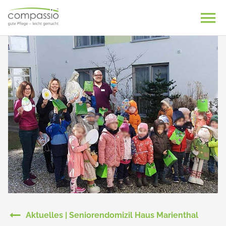
Skip
to
content
Aktuelles | Seniorendomizil Haus Marienthal