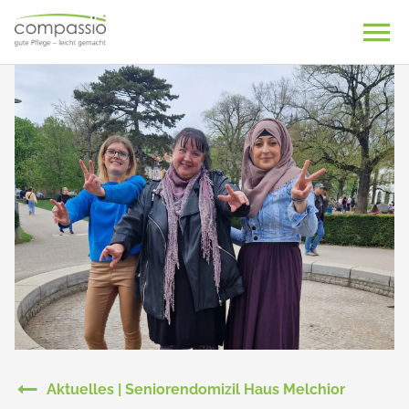
Skip
to
content
Aktuelles | Seniorendomizil Haus Melchior