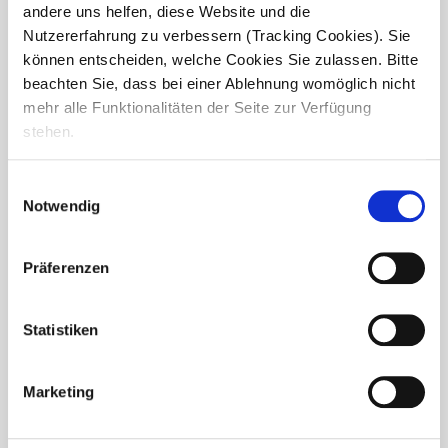
andere uns helfen, diese Website und die
Nutzererfahrung zu verbessern (Tracking Cookies). Sie
können entscheiden, welche Cookies Sie zulassen. Bitte
beachten Sie, dass bei einer Ablehnung womöglich nicht
mehr alle Funktionalitäten der Seite zur Verfügung
stehen.
Einwilligungsauswahl
Notwendig
Tierische Freude im Tierpark
Nymphea
Präferenzen
Ein unvergesslicher Tag im Tierpark Nymphea in
Esslingen! Unsere Bewohner aus dem Seniorendomizil
Statistiken
Haus Melchior starteten früh am Morgen und begaben sich
auf einen erlebnisreichen Ausflug. Gemeinsam erkundeten
sie die...
Marketing