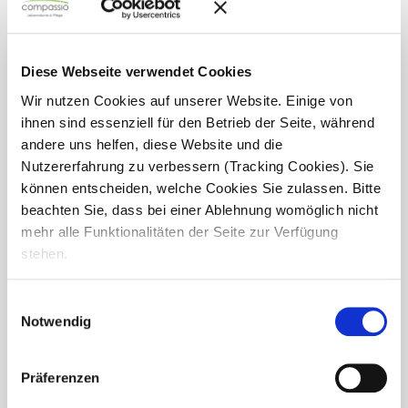
Diese Webseite verwendet Cookies
Wir nutzen Cookies auf unserer Website. Einige von
ihnen sind essenziell für den Betrieb der Seite, während
andere uns helfen, diese Website und die
Nutzererfahrung zu verbessern (Tracking Cookies). Sie
können entscheiden, welche Cookies Sie zulassen. Bitte
beachten Sie, dass bei einer Ablehnung womöglich nicht
mehr alle Funktionalitäten der Seite zur Verfügung
stehen.
Basteln zur Weihnachtszeit in der
Seniorenresidenz Bremer Straße
Einwilligungsauswahl
Notwendig
Zur Weihnachtszeit darf eines natürlich nicht fehlen: das
gemeinsame Basteln! Neben dem Schmücken des
Weihnachtsbaums und dem Plätzchenbacken wurde in der
Präferenzen
Seniorenresidenz Bremer Straße auch wieder fleißig...