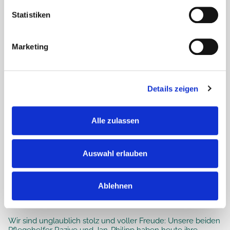
Statistiken
Marketing
Details zeigen
Alle zulassen
Auswahl erlauben
Bestanden! – Freude in der
Ablehnen
Seniorenresidenz Bremer Straße
Wir sind unglaublich stolz und voller Freude: Unsere beiden
Pflegehelfer Raziye und Jan-Philipp haben heute ihre