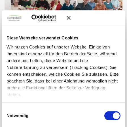
Diese Webseite verwendet Cookies
Wir nutzen Cookies auf unserer Website. Einige von
ihnen sind essenziell für den Betrieb der Seite, während
andere uns helfen, diese Website und die
Musikalischer Nachmittag in der
Nutzererfahrung zu verbessern (Tracking Cookies). Sie
Seniorenresidenz Herzogin Agnes
können entscheiden, welche Cookies Sie zulassen. Bitte
beachten Sie, dass bei einer Ablehnung womöglich nicht
In der Seniorenresidenz Herzogin Agnes in Nienhagen
mehr alle Funktionalitäten der Seite zur Verfügung
wurde kürzlich ein wunderbarer Nachmittag voller Musik
stehen.
und Poesie organisiert. Dank der Unterstützung von zwei
engagierten Lehrerinnen konnten unsere Bewohner und
Bewohnerinnen...
Einwilligungsauswahl
Notwendig