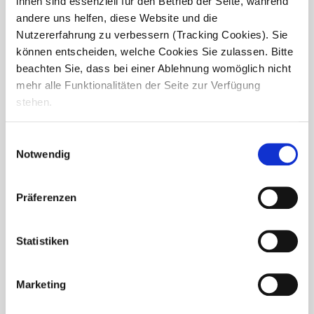
ihnen sind essenziell für den Betrieb der Seite, während
andere uns helfen, diese Website und die
Nutzererfahrung zu verbessern (Tracking Cookies). Sie
können entscheiden, welche Cookies Sie zulassen. Bitte
beachten Sie, dass bei einer Ablehnung womöglich nicht
mehr alle Funktionalitäten der Seite zur Verfügung
stehen.
Einwilligungsauswahl
Notwendig
Präferenzen
Frau Jeniks Neuanfang in der Pflege
Statistiken
Für Viktoria Jenik war der Wechsel vom Friseursalon in die
Pflegebranche ein mutiger Schritt. Nach vielen Jahren im
Friseurhandwerk entschied sie sich im Oktober 2023, im
Marketing
Seniorendomizil Haus Rudolf...