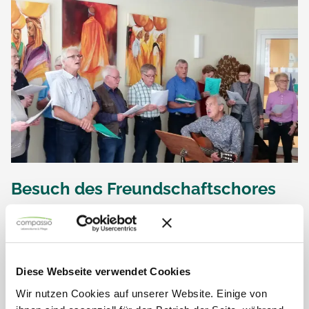
Besuch des Freundschaftschores
Lebendige Musik erfüllte im Juni das Haus Rudolf, als der
Freundschaftschor Durmersheim/Würmersheim zu Besuch
war. Mit schwungvollen Klängen und vertrauten Melodien
entführten sie unsere Senioren auf eine musikalische
Reise,...
Diese Webseite verwendet Cookies
Wir nutzen Cookies auf unserer Website. Einige von