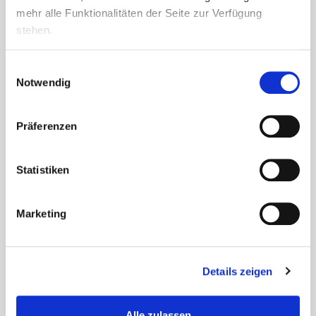
für...
mehr alle Funktionalitäten der Seite zur Verfügung
stehen.
Einwilligungsauswahl
Notwendig
Präferenzen
Statistiken
Marketing
Ein Hauch von Italien in der
Details zeigen
Seniorenresidenz Walter Esser
Alle zulassen