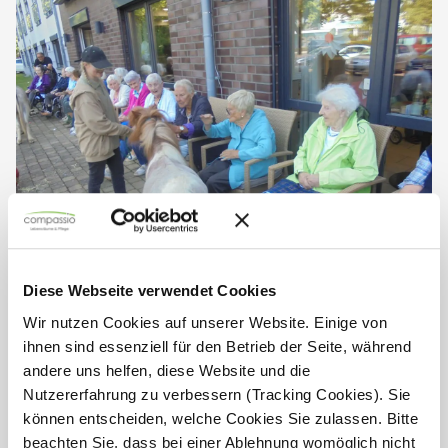
Diese Webseite verwendet Cookies
Esel und Pony sorgen für strahlende
Wir nutzen Cookies auf unserer Website. Einige von
Gesichter
ihnen sind essenziell für den Betrieb der Seite, während
andere uns helfen, diese Website und die
Am Donnerstag, den 10. Juli 2025, erlebten die
Nutzererfahrung zu verbessern (Tracking Cookies). Sie
Bewohnerinnen und Bewohner der Seniorenresidenz
Walter Esser einen ganz besonderen Nachmittag. Zwei
können entscheiden, welche Cookies Sie zulassen. Bitte
tierische Gäste, Esel Charly und Pony Pünktchen, sorgten
beachten Sie, dass bei einer Ablehnung womöglich nicht