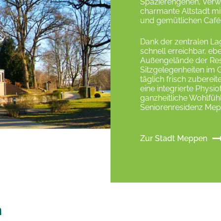
Spazierengehen, Verwe
charmante Altstadt mi
und gemütlichen Café
Dank der zentralen La
schnell erreichbar, ebe
Außengelände der Resid
Sitzgelegenheiten im
täglich frisch zuberei
eine integrierte Physi
ganzheitliche Wohlfüh
Seniorenresidenz Mep
Zur Stadt Meppen
n