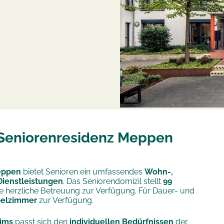
 Seniorenresidenz Meppen
eppen
bietet Senioren ein umfassendes
Wohn-,
Dienstleistungen
. Das Seniorendomizil stellt
99
ne herzliche Betreuung zur Verfügung. Für Dauer- und
pelzimmer
zur Verfügung.
ims
passt sich den
individuellen Bedürfnissen
der