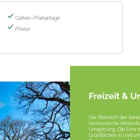
Garten-/Parkanlage
Friseur
Freizeit &
Der Standort der Sen
harmonische Verbindu
Umgebung. Die Ems mi
Grünflächen in und u