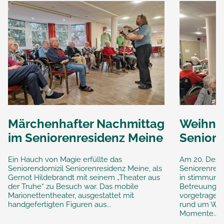
Märchenhafter Nachmittag
Weihnac
im Seniorenresidenz Meine
Seniore
Ein Hauch von Magie erfüllte das
Am 20. Deze
Seniorendomizil Seniorenresidenz Meine, als
Seniorenresi
Gernot Hildebrandt mit seinem „Theater aus
in stimmungs
der Truhe“ zu Besuch war. Das mobile
Betreuung so
Marionettentheater, ausgestattet mit
vorgetragen
handgefertigten Figuren aus...
rund um Wei
Momente...