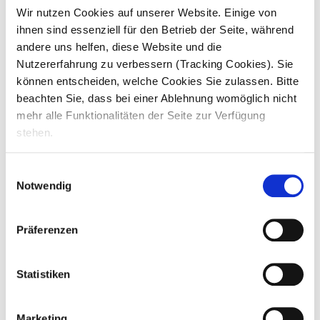
Moderne Pflege in
Meine
Wir nutzen Cookies auf unserer Website. Einige von
Mit
und Teamgeist für unsere Bewohner – das ist
compassio!
ihnen sind essenziell für den Betrieb der Seite, während
Mittelstraße 12+14 | 38527 Meine
andere uns helfen, diese Website und die
Nutzererfahrung zu verbessern (Tracking Cookies). Sie
können entscheiden, welche Cookies Sie zulassen. Bitte
beachten Sie, dass bei einer Ablehnung womöglich nicht
mehr alle Funktionalitäten der Seite zur Verfügung
Wenn ich noch mal 20 wäre …
stehen.
Was für
...
Einwilligungsauswahl
31
0
Notwendig
Präferenzen
Statistiken
Marketing