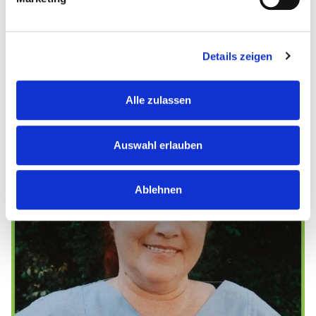
Details zeigen
Alle zulassen
Mitarbeiter-Mittwoch
Heute stellen wir
...
Auswahl erlauben
4
0
Ablehnen