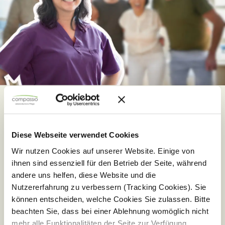
Werde Teil vom
#teamcompassio!
Diese Webseite verwendet Cookies
Wir nutzen Cookies auf unserer Website. Einige von
Bist Du auf der Suche nach einer besonderen Aufgabe?
ihnen sind essenziell für den Betrieb der Seite, während
Einer Tätigkeit, die nicht nur den Alltag anderer Menschen
andere uns helfen, diese Website und die
bereichert, sondern auch Dein eigenes Leben sinnvoll
gestaltet? Dann haben wir genau das Richtige für Dich.
Nutzererfahrung zu verbessern (Tracking Cookies). Sie
können entscheiden, welche Cookies Sie zulassen. Bitte
Du hast Lust in einem modernen Haus mit neuster Technik
beachten Sie, dass bei einer Ablehnung womöglich nicht
und tollem Team zu starten? Berufseinsteiger, Fachkraft in
mehr alle Funktionalitäten der Seite zur Verfügung