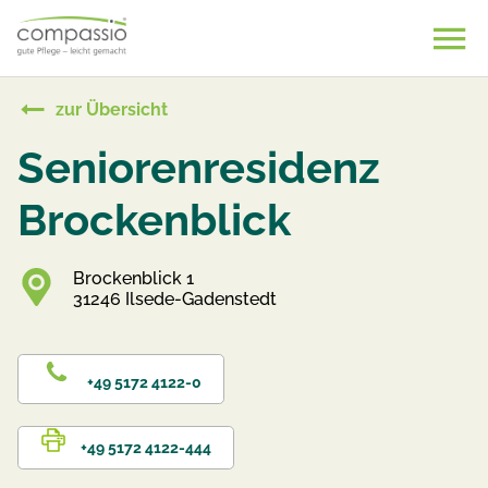
Skip
to
content
zur Übersicht
Seniorenresidenz
Brockenblick
Brockenblick 1
31246 Ilsede-Gadenstedt
+49 5172 4122-0
+49 5172 4122-444