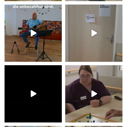
Musik verbindet
Zutritt nur für autorisierte
Generationen.
Mitarbeitende...
...
Ein
...
9
0
16
0
Mirabellen entkernen,
Mensch ärgere dich
lachen und Erinnerungen
...
nicht?!
Bei uns
...
16
1
16
1