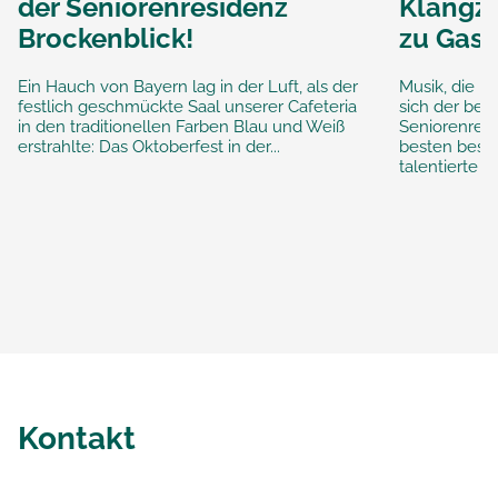
der Seniorenresidenz
Klangza
Brockenblick!
zu Gast
Ein Hauch von Bayern lag in der Luft, als der
Musik, die be
festlich geschmückte Saal unserer Cafeteria
sich der bes
in den traditionellen Farben Blau und Weiß
Seniorenres
erstrahlte: Das Oktoberfest in der...
besten besch
talentierte Mu
Kontakt