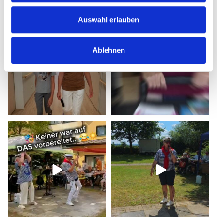
Auswahl erlauben
Sommerferien mal anders.
Kleine Geste, große
Freude.
Während
...
An heißen
...
Ablehnen
18
1
14
0
Sommerfest + beste
Brockenblick Ahoi!
Stimmung = unvergessliche
...
Lachen, Musik und
...
28
2
29
4