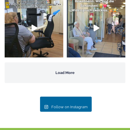
Wenn die Kollegin im Urlaub
„Wir sind die Schönsten!“
ist…
aber die
...
Wenn unsere
...
21
0
211
7
Load More
Follow on Instagram