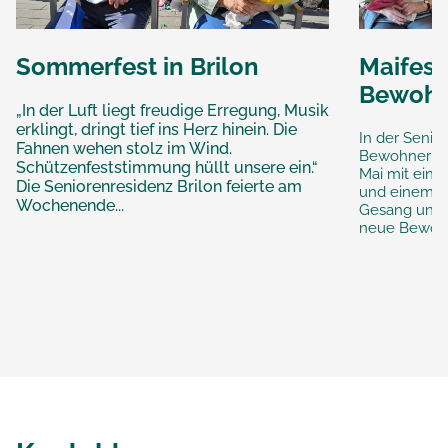
Sommerfest in Brilon
Maifest
Bewohn
„In der Luft liegt freudige Erregung, Musik
erklingt, dringt tief ins Herz hinein. Die
In der Senio
Fahnen wehen stolz im Wind.
Bewohner:inn
Schützenfeststimmung hüllt unsere ein.“
Mai mit ein
Die Seniorenresidenz Brilon feierte am
und einem s
Wochenende...
Gesang und 
neue Bewohne