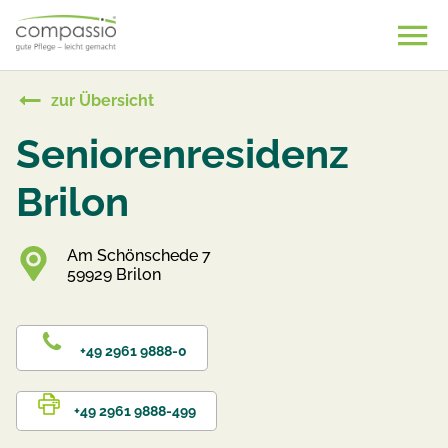
Skip
to
content
zur Übersicht
Seniorenresidenz
Brilon
Am Schönschede 7
59929 Brilon
+49 2961 9888-0
+49 2961 9888-499