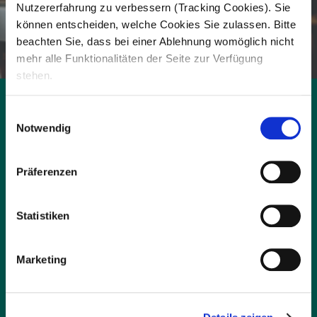
Nutzererfahrung zu verbessern (Tracking Cookies). Sie
können entscheiden, welche Cookies Sie zulassen. Bitte
beachten Sie, dass bei einer Ablehnung womöglich nicht
mehr alle Funktionalitäten der Seite zur Verfügung
stehen.
Wichtige Informationen zu
Einwilligungsauswahl
Notwendig
den Pflegesätzen
Präferenzen
Die Kosten für einen Pflegeplatz in unseren Wohnanlagen
setzen sich aus mehreren Bestandteilen zusammen: den
Pflegekosten, den Kosten für Unterkunft und Verpflegung
Statistiken
sowie den Investitionskosten.
Die Höhe der Pflegesätze wird jährlich in Zusammenarbeit
Marketing
mit den Pflegekassen neu verhandelt und angepasst, um
eine hochwertige und bedarfsgerechte Versorgung
sicherzustellen. Je nach Pflegegrad übernimmt die private
Pflegepflichtversicherung oder die Pflegekasse einen
festgelegten Anteil der Pflegekosten. Der verbleibende