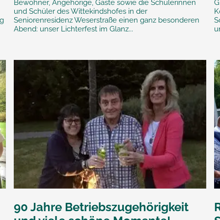
Bewohner, Angehörige, Gäste sowie die Schülerinnen
G
und Schüler des Wittekindshofes in der
K
ng
Seniorenresidenz Weserstraße einen ganz besonderen
S
Abend: unser Lichterfest im Glanz...
u
90 Jahre Betriebszugehörigkeit