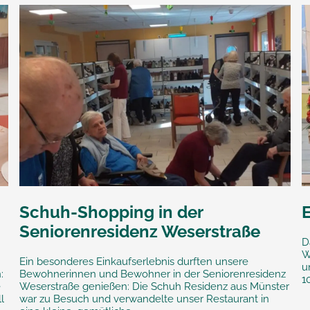
Schuh-Shopping in der
E
Seniorenresidenz Weserstraße
D
W
Ein besonderes Einkaufserlebnis durften unsere
u
:
Bewohnerinnen und Bewohner in der Seniorenresidenz
1
e
Weserstraße genießen: Die Schuh Residenz aus Münster
l
war zu Besuch und verwandelte unser Restaurant in