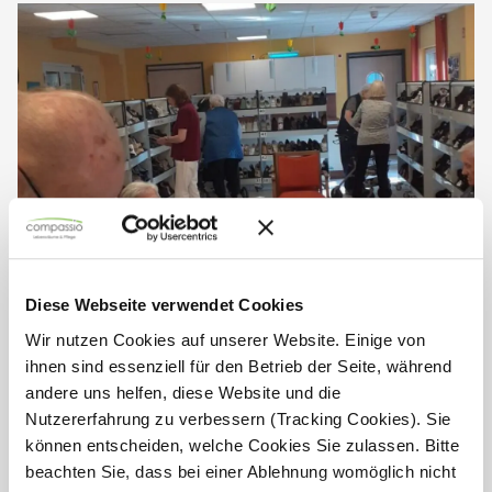
Diese Webseite verwendet Cookies
Wir nutzen Cookies auf unserer Website. Einige von
Schuh-Shopping in der
ihnen sind essenziell für den Betrieb der Seite, während
Seniorenresidenz Weserstraße
andere uns helfen, diese Website und die
Nutzererfahrung zu verbessern (Tracking Cookies). Sie
Ein besonderes Einkaufserlebnis durften unsere
können entscheiden, welche Cookies Sie zulassen. Bitte
Bewohnerinnen und Bewohner in der Seniorenresidenz
Weserstraße genießen: Die Schuh Residenz aus Münster
beachten Sie, dass bei einer Ablehnung womöglich nicht
war zu Besuch und verwandelte unser Restaurant in eine