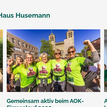
 Haus Husemann
Gemeinsam aktiv beim AOK-
A