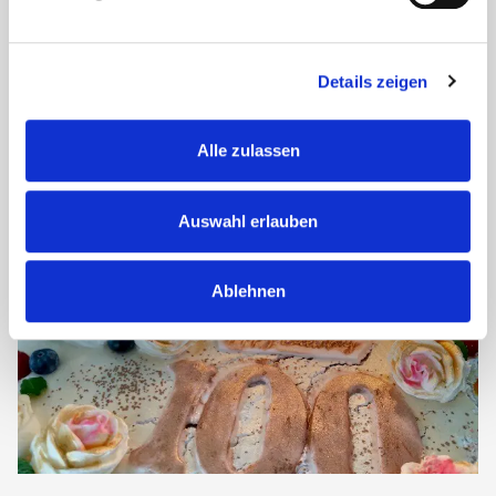
Am Sonntagnachmittag fand in der Seniorenresidenz Haus
Husemann ein bunter Musiknachmittag statt, der von einer
ehrenamtlichen Angehörigen liebevoll gestaltet wurde.
Gemeinsam mit den Bewohnerinnen und Bewohnern
Details zeigen
wurden nicht nur...
Alle zulassen
Auswahl erlauben
Ablehnen