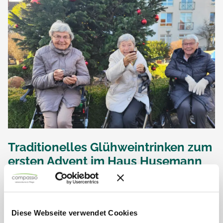
Traditionelles Glühweintrinken zum
ersten Advent im Haus Husemann
Gestern wurde im Haus Husemann in Unna die Adventszeit
mit einer besonderen Tradition eingeläutet: Das erste
„Glühweintrinken“ zum ersten Advent brachte Bewohner
und Mitarbeiter in festliche Stimmung.
Diese Webseite verwendet Cookies