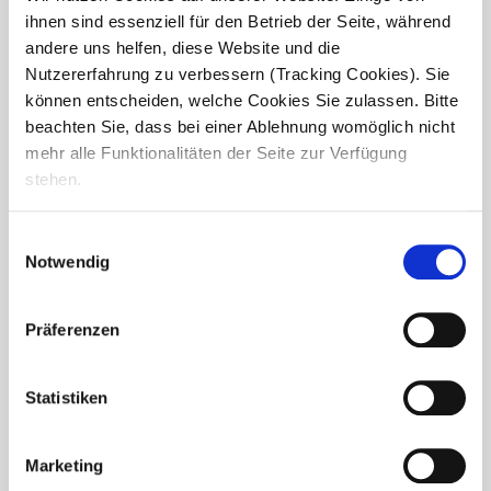
ihnen sind essenziell für den Betrieb der Seite, während
andere uns helfen, diese Website und die
Nutzererfahrung zu verbessern (Tracking Cookies). Sie
können entscheiden, welche Cookies Sie zulassen. Bitte
beachten Sie, dass bei einer Ablehnung womöglich nicht
Festliche Nikolausfeier mit
mehr alle Funktionalitäten der Seite zur Verfügung
stehen.
Weihnachtsmarkt im Haus
Husemann
Einwilligungsauswahl
Notwendig
Am Nikolaustag verwandelte sich das Haus Husemann in
einen stimmungsvollen Weihnachtsmarkt für Bewohner
und Mitarbeitende. Mit Rentierohren und Nikolausmützen
zauberten die engagierten Mitarbeitenden typische
Präferenzen
Weihnachtsmarkt-Leckereien wie frisch gebackene
Waffeln,...
Statistiken
Marketing