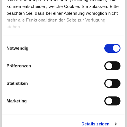
können entscheiden, welche Cookies Sie zulassen. Bitte
beachten Sie, dass bei einer Ablehnung womöglich nicht
mehr alle Funktionalitäten der Seite zur Verfügung
stehen.
Einwilligungsauswahl
Notwendig
5 Jahre #TEAMCOMPASSIO
Präferenzen
In der Wohnanlage Am Wingert in Gürzenich gab es Grund
zur Freude! Die Jubilare Marita Schroll (Bild links) und
Christel Bremer (Bild rechts) gehören mittlerweile seit 5
Statistiken
Jahren zum...
Marketing
Details zeigen