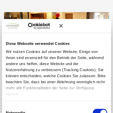
Diese Webseite verwendet Cookies
Wir nutzen Cookies auf unserer Website. Einige von
ihnen sind essenziell für den Betrieb der Seite, während
andere uns helfen, diese Website und die
Nutzererfahrung zu verbessern (Tracking Cookies). Sie
können entscheiden, welche Cookies Sie zulassen. Bitte
beachten Sie, dass bei einer Ablehnung womöglich nicht
mehr alle Funktionalitäten der Seite zur Verfügung
EM-Feier
stehen.
Eine EM im eigenen Land muss natürlich auch
entsprechend gewürdigt werden. Nach einem gemütlichen
Einwilligungsauswahl
und schmackhaften Grillen im Garten der Seniorenresidenz
Notwendig