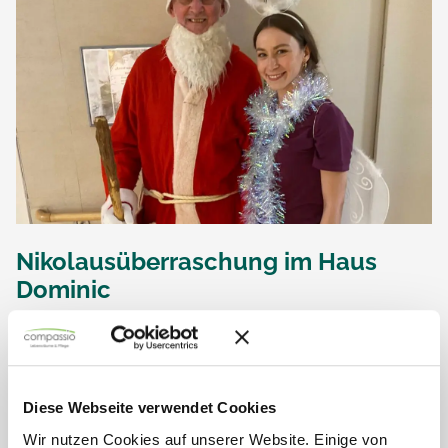
Nikolausüberraschung im Haus
Dominic
Am vergangenen Samstag erlebten die Bewohnerinnen
und Bewohner des compassio Haus Dominic in Elsenfeld
eine wunderbare vorweihnachtliche Überraschung.
Während bei Punsch, Kuchen und Lebkuchen gemeinsam
mit Musiker...
Diese Webseite verwendet Cookies
Wir nutzen Cookies auf unserer Website. Einige von