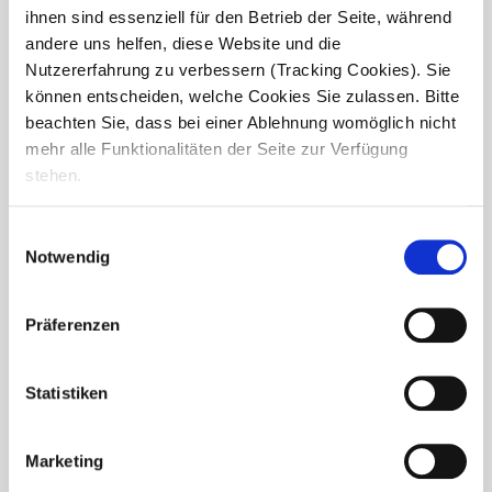
ihnen sind essenziell für den Betrieb der Seite, während
andere uns helfen, diese Website und die
Nutzererfahrung zu verbessern (Tracking Cookies). Sie
können entscheiden, welche Cookies Sie zulassen. Bitte
beachten Sie, dass bei einer Ablehnung womöglich nicht
mehr alle Funktionalitäten der Seite zur Verfügung
stehen.
Einwilligungsauswahl
Notwendig
Präferenzen
Willkommen im Team, liebe
Auszubildende!
Statistiken
Im Seniorendomizil Haus Dominic in Elsenfeld durften wir in
Marketing
den vergangenen Wochen noch einmal neue
Auszubildende begrüßen – der letzte Schwung für dieses