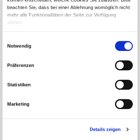
beachten Sie, dass bei einer Ablehnung womöglich nicht
mehr alle Funktionalitäten der Seite zur Verfügung
stehen.
Einwilligungsauswahl
Sommerfest im „Hippie“-Stil: Ein
Notwendig
farbenfrohes Fest in der
Seniorenresidenz Am Paulsberg
Präferenzen
Das Sommerfest in der Seniorenresidenz Am Paulsberg war
ein voller Erfolg und bot einen lebhaften Rückblick im
Statistiken
„Hippie“-Stil. Die bunte Dekoration, groovige Musik und
köstliches Grillgut sorgten für das...
Marketing
Details zeigen