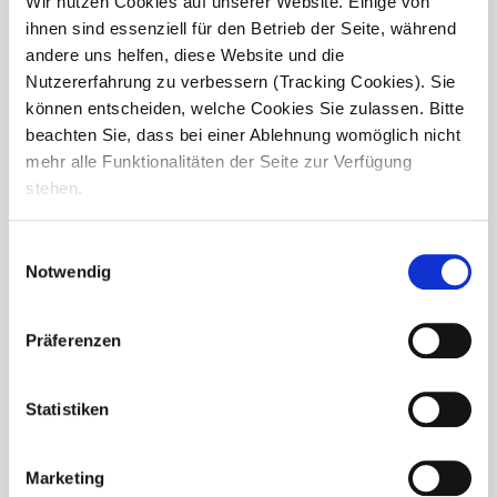
Wir nutzen Cookies auf unserer Website. Einige von
Weihnachtsfeier im Haus Martin
ihnen sind essenziell für den Betrieb der Seite, während
andere uns helfen, diese Website und die
Am 07. Dezember 2025 feierten wir im Seniorendomizil
Nutzererfahrung zu verbessern (Tracking Cookies). Sie
Haus Martin gemeinsam mit den Bewohnerinnen und
können entscheiden, welche Cookies Sie zulassen. Bitte
Bewohnern des Wohnbereichs 2 eine wunderschöne
Weihnachtsfeier. In festlicher Atmosphäre wurde gelacht,...
beachten Sie, dass bei einer Ablehnung womöglich nicht
mehr alle Funktionalitäten der Seite zur Verfügung
stehen.
Einwilligungsauswahl
Notwendig
Präferenzen
Statistiken
Marketing