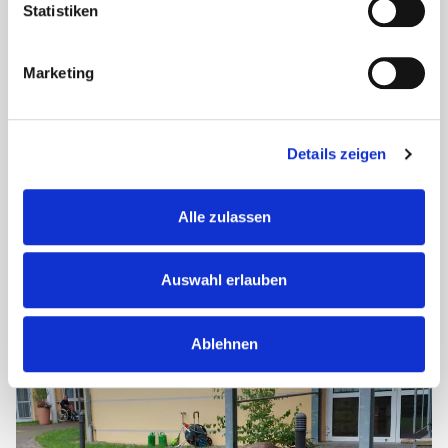
Statistiken
Marketing
Details zeigen
Alpaka-Besuch im Haus Konrad
Alle zulassen
Ein besonderer Nachmittag im Seniorendomizil Haus
Konrad in Senden bleibt allen Bewohnern lange in
Auswahl erlauben
Erinnerung: Der Besuch von drei flauschigen Alpakas
zauberte allen ein Lächeln ins Gesicht. An einem...
Ablehnen