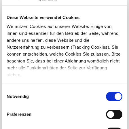
Diese Webseite verwendet Cookies
Wir nutzen Cookies auf unserer Website. Einige von
ihnen sind essenziell für den Betrieb der Seite, während
andere uns helfen, diese Website und die
Nutzererfahrung zu verbessern (Tracking Cookies). Sie
Abenteuer bei Mud Masters
können entscheiden, welche Cookies Sie zulassen. Bitte
beachten Sie, dass bei einer Ablehnung womöglich nicht
Vergangenen Samstag stellte sich das Team des Hauses
Konrad in Senden einer ganz besonderen Herausforderung:
mehr alle Funktionalitäten der Seite zur Verfügung
dem „Mud Masters“-Event, einem Hindernislauf, der nicht
stehen.
nur körperliche, sondern auch mentale Stärke auf...
Einwilligungsauswahl
Notwendig
Präferenzen